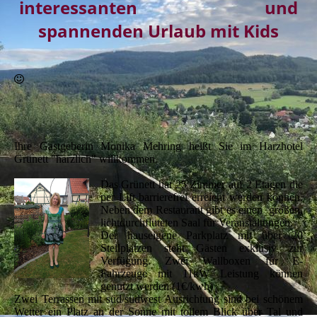
interessanten
und
spannenden Urlaub mit Kids
Ihre Gastgeberin Monika Mehring heißt Sie im Harzhotel
Grünett "harzlich" willkommen.
Das Grünett hat 25 Zimmer auf 2 Etagen die
per Lift barrierefrei erreicht werden können.
Neben dem Restaurant gibt es einen großen,
lichtdurchfluteten Saal für Veranstaltungen.
Der hauseigene Parkplatz mit über 20
Stellplätzen steht Gästen exklusiv zur
Verfügung. Zwei Wallboxen für E-
Fahrzeuge mit 11kW Leistung können
genutzt werden (1€/kwh)
Zwei Terrassen mit süd/südwest Ausrichtung sind bei schönem
Wetter ein Platz an der Sonne mit tollem Blick über Tal und