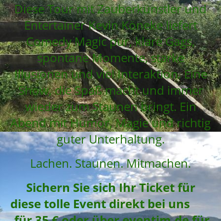
Diese Tour mit Zauberkünstler und
Entertainer Kevin Köneke liefert
Comedy Magic pur, klare Gags,
spontane Momente, starke
Illusionen und viel Interaktion. Eine
Show, die Spaß macht und immer
wieder zum Staunen bringt. Ein
Abend mit Humor, Magie und richtig
guter Unterhaltung.
Lachen. Staunen. Mitmachen.
Sichern Sie sich Ihr Ticket für
diese tolle Event direkt bei uns
für 35 € oder über eventim.de für