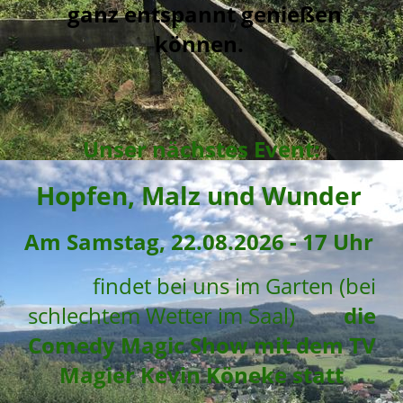
ganz entspannt genießen
können.
Unser nächstes Event:
Hopfen, Malz und Wunder
A
m Samstag, 22.08.2026 - 17 Uhr
findet bei uns im Garten (bei
schlechtem Wetter im Saal)
die
Comedy Magic Show mit dem TV
Magier Kevin Köneke statt