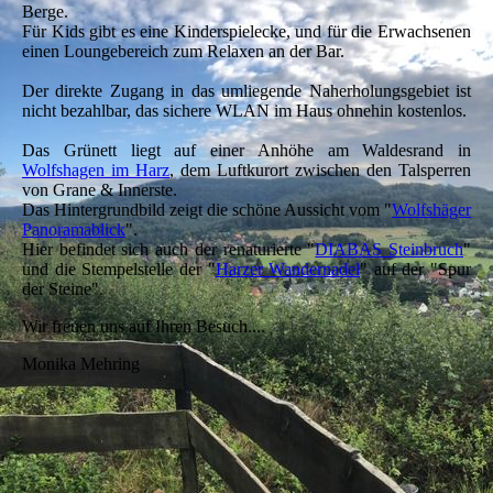
Berge.
Für Kids gibt es eine Kinderspielecke, und für die Erwachsenen
einen Loungebereich zum Relaxen an der Bar.
Der direkte Zugang in das umliegende Naherholungsgebiet ist
nicht bezahlbar, das sichere WLAN im Haus ohnehin kostenlos.
Das Grünett liegt auf einer Anhöhe am Waldesrand in
Wolfshagen im Harz
, dem Luftkurort zwischen den Talsperren
von Grane & Innerste.
Das Hintergrundbild zeigt die schöne Aussicht vom "
Wolfshäger
Panoramablick
".
Hier befindet sich auch der renaturierte "
DIABAS Steinbruch
"
und die Stempelstelle der "
Harzer Wandernadel
" auf der "Spur
der Steine".
Wir freuen uns auf Ihren Besuch....
Monika Mehring