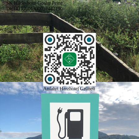
SK Hildesheim Goslar Peine
DE14259501300057442190
Anfahrt Harzhotel Grünett