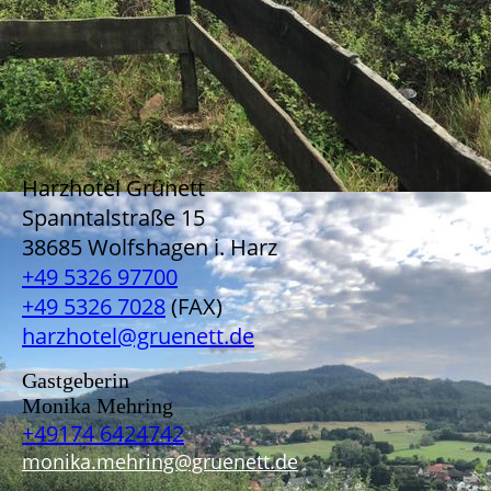
Harzhotel Grünett
Spanntalstraße 15
38685 Wolfshagen i. Harz
+49 5326 97700
+49 5326 7028
(FAX)
harzhotel@gruenett.de
Gastgeberin
Monika Mehring
+49174 6424742
monika.mehring@gruenett.de