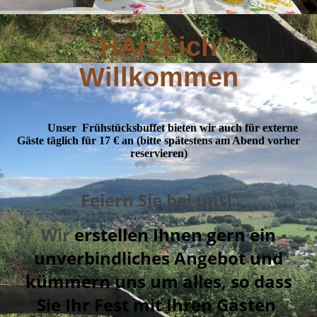
"HArzLich"
Willkommen
Unser Frühstücksbuffet bieten wir auch für externe
Gäste täglich für 17 € an (
bitte spätestens am Abend vorher
reservieren)
Feiern Sie bei uns!
Wir
erstellen Ihnen gern ein
unverbindliches Angebot und
kümmern uns um alles, so dass
Sie Ihr Fest mit Ihren Gästen