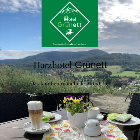
Harzhotel
Grünett
Das familienfreundliche Aktivhotel