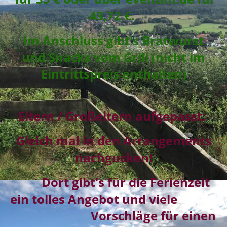
43,72 €.
Im Anschluss gibt's Bratwurst
und Snacks vom Grill (nicht im
Eintrittspreis enthalten)
Eltern / Großeltern aufgepasst:
Gleich mal in den Arrangements
nachgucken!
Dort gibt's für die Ferienzeit
ein tolles Angebot und viele
Vorschläge für einen