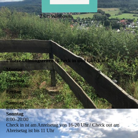
Zwei Wallboxen
Unsere Öffnungszeiten / Check in und Check out
Montag
7
:
00
–
20
:
00
Dienstag
7
:
00
–
20
:
00
Freitag
7
:
00
–
20
:
00
Samstag
8
:
00
–
20
:
00
Sonntag
8
:
00
–
20
:
00
Check in ist am Anreisetag von 16-20 Uhr / Check out am
Abreisetag ist bis 11 Uhr