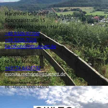
Harzhotel Grünett
Spanntalstraße 15
38685 Wolfshagen i. Harz
+49 5326 97700
+49 5326 7028
(FAX)
harzhotel@gruenett.de
Gastgeberin
Monika Mehring
+49174 6424742
monika.mehring@gruenett.de
SK Hildesheim Goslar Peine
DE14259501300057442190