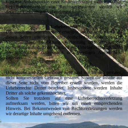
konkrete Anhaltspunkte einer Rechtsverletzung nicht zumutbar.
Bei Bekanntwerden von Rechtsverletzungen werden wir
derartige Links umgehend entfernen.
Urheberrecht
Die durch die Seitenbetreiber erstellten Inhalte und Werke auf
diesen Seiten unterliegen dem deutschen Urheberrecht. Die
Vervielfältigung, Bearbeitung, Verbreitung und jede Art der
Verwertung außerhalb der Grenzen des Urheberrechtes bedürfen
der schriftlichen Zustimmung des jeweiligen Autors bzw.
Erstellers.
Downloads und Kopien dieser Seite sind nur für den privaten,
nicht kommerziellen Gebrauch gestattet. Soweit die Inhalte auf
dieser Seite nicht vom Betreiber erstellt wurden, werden die
Urheberrechte Dritter beachtet. Insbesondere werden Inhalte
Dritter als solche gekennzeichnet.
Sollten Sie trotzdem auf eine Urheberrechtsverletzung
aufmerksam werden, bitten wir um einen entsprechenden
Hinweis. Bei Bekanntwerden von Rechtsverletzungen werden
wir derartige Inhalte umgehend entfernen.