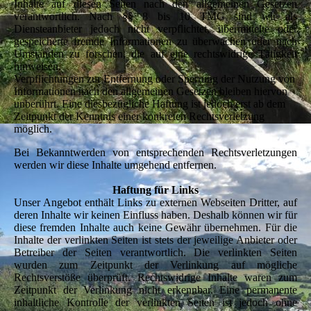
Inhalte auf diesen Seiten nach den allgemeinen Gesetzen
verantwortlich. Nach §§ 8 bis 10 TMG sind wir als
Diensteanbieter jedoch nicht verpflichtet, übermittelte oder
gespeicherte fremde Informationen zu überwachen oder nach
Umständen zu forschen, die auf eine rechtswidrige Tätigkeit
hinweisen.
Verpflichtungen zur Entfernung oder Sperrung der Nutzung von
Informationen nach den allgemeinen Gesetzen bleiben hiervon
unberührt. Eine diesbezügliche Haftung ist jedoch erst ab dem
Zeitpunkt der Kenntnis einer konkreten Rechtsverletzung
möglich.
Bei Bekanntwerden von entsprechenden Rechtsverletzungen
werden wir diese Inhalte umgehend entfernen.
Haftung für Links
Unser Angebot enthält Links zu externen Webseiten Dritter, auf
deren Inhalte wir keinen Einfluss haben. Deshalb können wir für
diese fremden Inhalte auch keine Gewähr übernehmen. Für die
Inhalte der verlinkten Seiten ist stets der jeweilige Anbieter oder
Betreiber der Seiten verantwortlich. Die verlinkten Seiten
wurden zum Zeitpunkt der Verlinkung auf mögliche
Rechtsverstöße überprüft. Rechtswidrige Inhalte waren zum
Zeitpunkt der Verlinkung nicht erkennbar. Eine permanente
inhaltliche Kontrolle der verlinkten Seiten ist jedoch ohne