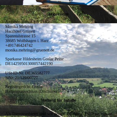
Impressum
Angaben gemäß § 5 TMG:
Monika Mehring
Harzhotel Grünett
Spanntalstrasse 15
38685 Wolfshagen i. Harz
+491746424742
monika.mehring@gruenett.de
Sparkasse Hildesheim Goslar Peine
DE14259501300057442190
USt-ID-Nr. DE365582777
StNr. 21/129/00727
Registergericht: Goslar
Haftungsausschluss (Disclaimer)
Haftung für Inhalte
Als Diensteanbieter sind wir gemäß § 7 Abs.1 TMG für eigene