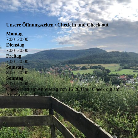
Unsere Öffnungszeiten / Check in und Check out
Montag
7
:
00
–
20
:
00
Dienstag
7
:
00
–
20
:
00
Freitag
7
:
00
–
20
:
00
Samstag
8
:
00
–
20
:
00
Sonntag
8
:
00
–
20
:
00
Check in ist am Anreisetag von 16-20 Uhr / Check out am
Abreisetag ist bis 11 Uhr