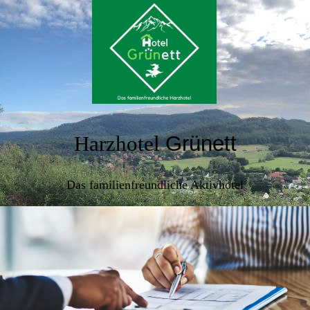
Harzhotel
Grünett
Das familienfreundliche Aktivhotel