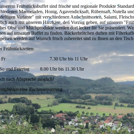
unserem Frühstücksbuffet sind frische und regionale Produkte Standard
chiedenen Marmeladen, Honig, Agavendicksaft, Rübensaft, Nutella und
"deftigen Variante" mit verschiedenen Aufschnittsorten, Salami, Fleisch
rlich auch mit unserem Harzkäse, den Vorzug geben, auf unserem "Frü
ches Obst und Milchprodukte werden dort lecker für Sie präsentiert. Wa
en auf unserem Buffet zu finden. Bäckerbrötchen duften mit Filterkaf
speisen werden auf Wunsch frisch zubereitet und zu Ihnen an den Tisch
r Frühstückzeiten:
 - Fr 7.30 Uhr bis 11 Uhr
 So und Feiertag 8.00 Uhr bis 11.30 Uhr
nch nach Absprache möglich!
empfehlen eine Tischreservierung.