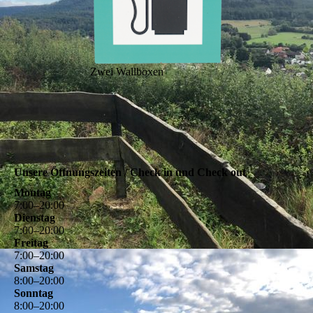
Zwei Wallboxen
Unsere Öffnungszeiten / Check in und Check out
Montag
7
:
00
–
20
:
00
Dienstag
7
:
00
–
20
:
00
Freitag
7
:
00
–
20
:
00
Samstag
8
:
00
–
20
:
00
Sonntag
8
:
00
–
20
:
00