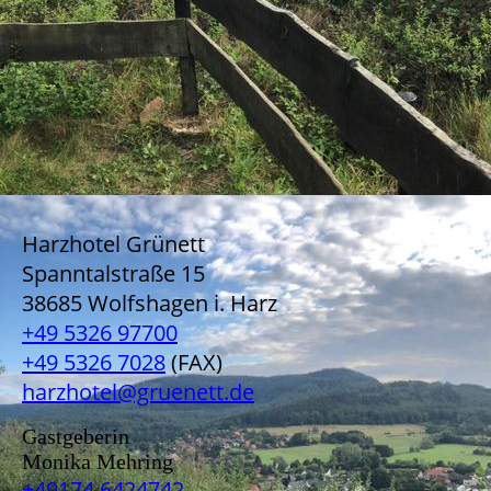
Harzhotel Grünett
Spanntalstraße 15
38685 Wolfshagen i. Harz
+49 5326 97700
+49 5326 7028
(FAX)
harzhotel@gruenett.de
Gastgeberin
Monika Mehring
+49174 6424742