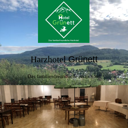
Harzhotel
Grünett
Das familienfreundliche Aktivhotel