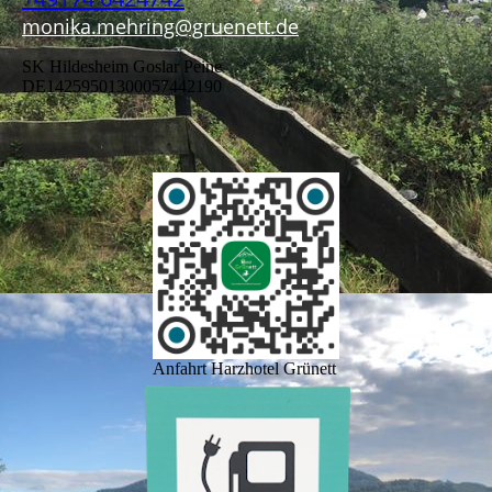
monika.mehring@gruenett.de
SK Hildesheim Goslar Peine
DE14259501300057442190
Anfahrt Harzhotel Grünett